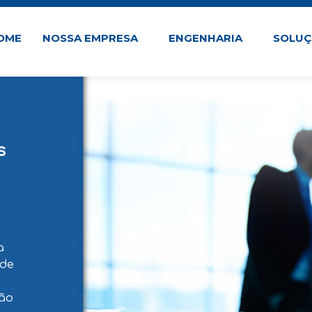
OME
NOSSA EMPRESA
ENGENHARIA
SOLU
s
a
 de
ão