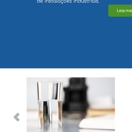
de instalações industriais.
Leia ma