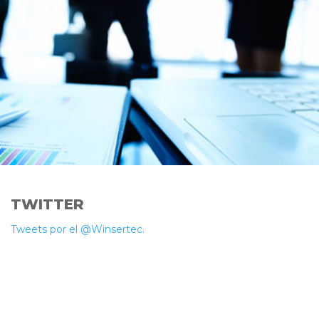
TWITTER
W
Tweets por el @Winsertec.
Wi
in
l
d
[ 