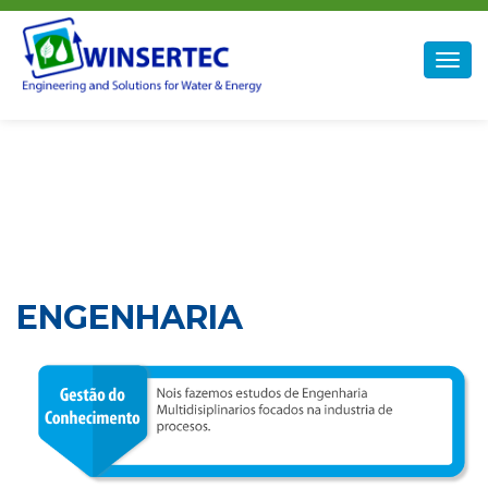
Winsertec
Togg
navig
ENGENHARIA