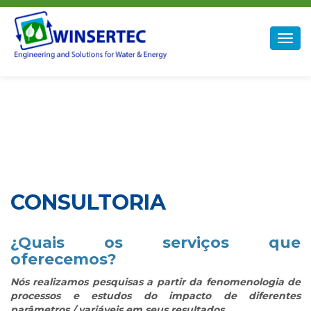
Winsertec
Togg
navig
CONSULTORIA
¿Quais os serviços que
oferecemos?
Nós
realizamos pesquisas
a partir da fenomenologia de
processos e estudos do impacto de diferentes
parâmetros / variáveis em seus resultados.