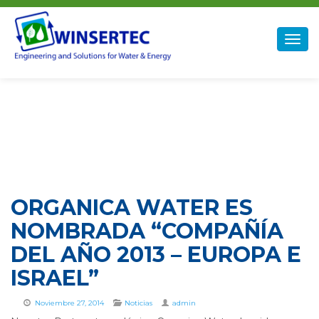
Winsertec
Togg
navig
ORGANICA WATER ES
NOMBRADA “COMPAÑÍA
DEL AÑO 2013 – EUROPA E
ISRAEL”
Noviembre 27, 2014
Noticias
admin